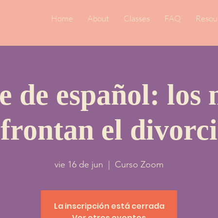
Home
About
Classes
FAQ
Resou
e de español: los 
frontan el divorc
vie 16 de jun
  |  
Curso Zoom
La inscripción está cerrada
Ver otros eventos