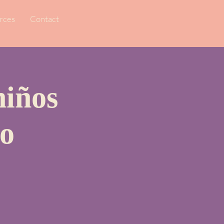
rces
Contact
niños
io