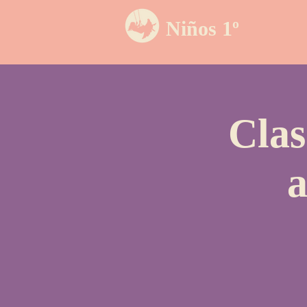
Niños 1º
Clas
a