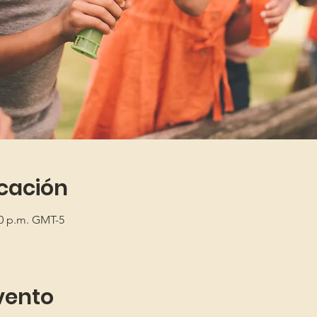
icación
00 p.m. GMT-5
vento