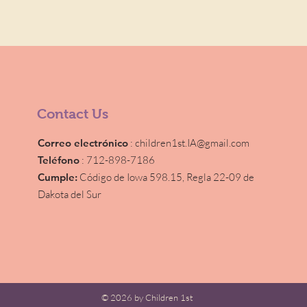
Contact Us
Correo electrónico
:
children1st.IA@gmail.com
Teléfono
: 712-898-7186
Cumple:
Código de Iowa 598.15,
Regla 22-09 de
Dakota del Sur
© 2026 by Children 1st